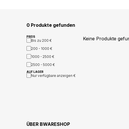
0 Produkte gefunden
PREIS
Keine Produkte gefu
Bis zu
200 €
200 - 1000
€
1000 - 2500
€
2500 - 5000
€
AUF LAGER
Nur verfügbare anzeigen
€
ÜBER
BWARESHOP