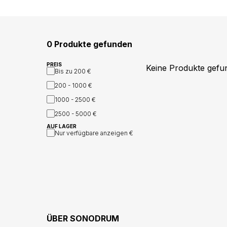
0 Produkte gefunden
PREIS
Keine Produkte gefu
Bis zu
200 €
200 - 1000
€
1000 - 2500
€
2500 - 5000
€
AUF LAGER
Nur verfügbare anzeigen
€
ÜBER
SONODRUM