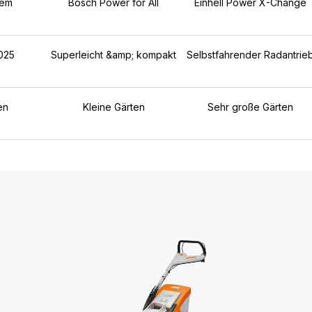
tem
Bosch Power for All
Einhell Power X-Change
025
Superleicht &amp; kompakt
Selbstfahrender Radantrie
en
Kleine Gärten
Sehr große Gärten