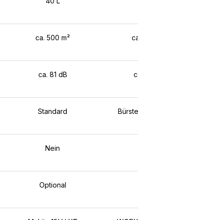
40 L
35 L
ca. 500 m²
ca. 370 m²
ca. 81 dB
ca. 77 dB
Standard
Bürstenloser Motor
Nein
Nein
Optional
Ja