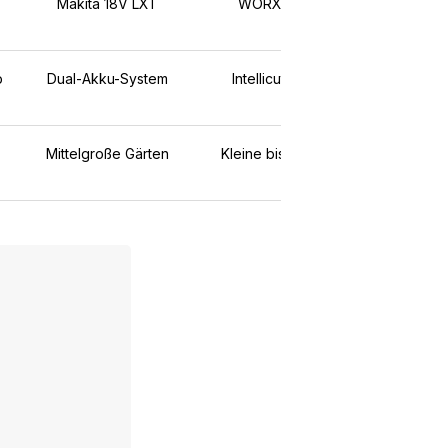
Makita 18V LXT
WORX PowerShare
b
Dual-Akku-System
Intellicut-Technologie
Mittelgroße Gärten
Kleine bis mittlere Gärten