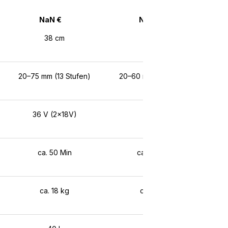
NaN €
NaN €
38 cm
34 cm
20–75 mm (13 Stufen)
20–60 mm (5 Stufen)
36 V (2x18V)
40 V
ca. 50 Min
ca. 40 Min
ca. 18 kg
ca. 13 kg