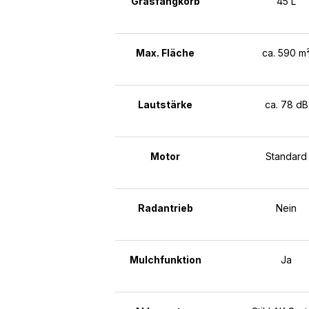
Grasfangkorb
45 L
Max. Fläche
ca. 590 m
Lautstärke
ca. 78 dB
Motor
Standard
Radantrieb
Nein
Mulchfunktion
Ja