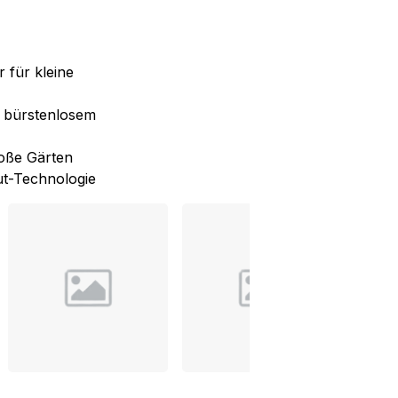
für kleine
t bürstenlosem
roße Gärten
ut-Technologie