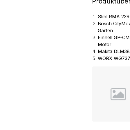
Produktüber
Stihl RMA 239
Bosch CityMow
Gärten
Einhell GP-CM
Motor
Makita DLM382
WORX WG737E N