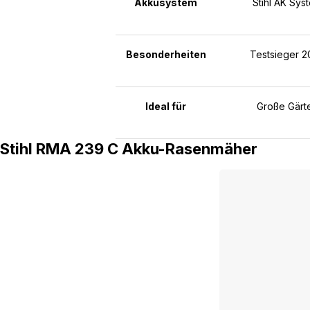
Akkusystem
Stihl AK Sys
Besonderheiten
Testsieger 2
Ideal für
Große Gärt
Stihl RMA 239 C Akku-Rasenmäher