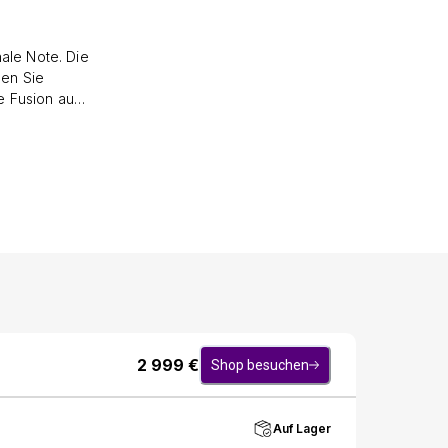
ale Note. Die
nen Sie
e Fusion aus
em Zuhause
ielseitig und
 Flur oder
ie Bank mit
uch Komfort
nuancen vor,
lnussholz,
em Sie sich
e lang Freude
n Hocker an,
 Bank dienen,
2 999
€
Shop besuchen
Auf Lager