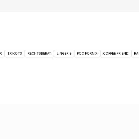
R
TRIKOTS
RECHTSBERAT
LINGERIE
POC FORNIX
COFFEE FRIEND
RA