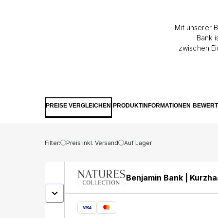
Mit unserer 
Bank i
zwischen Ei
natürlich
Wärme und St
kann als 
Schlafzimm
ihrer Pols
PREISE VERGLEICHEN
PRODUKTINFORMATIONEN
BEWER
beim Sitzen
was Benja
gepolstert
entspannen u
Filter:
Preis inkl. Versand
Auf Lager
und Komfort
der ebenfall
Benjamin Bank | Kurzha