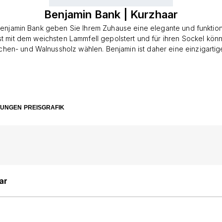
Benjamin Bank | Kurzhaar
Benjamin Bank geben Sie Ihrem Zuhause eine elegante und funktion
st mit dem weichsten Lammfell gepolstert und für ihren Sockel kön
chen- und Walnussholz wählen. Benjamin ist daher eine einzigartig
en Materialien und modernem Design, und wird jedem Raum in Ihr
il verleihen.Die Benjamin Bank misst 160x44x52 cm und ist äußerst v
zusätzlicher Sitzplatz in der Küche oder als dekoratives Element im
er verwendet werden. Hergestellt aus hochwertigem Holz, bietet d
terung aus neuseeländischem Lammfell sowohl Unterstützung als a
TUNGEN
PREISGRAFIK
. Der Lammfellpolster kommt in verschiedenen abgedämpften Farb
min noch vielseitiger macht.Mit unserer Bank aus Eichen- oder Wa
 mit Lammfell, schaffen Sie einen Raum voller Wärme und Stil, in d
nd das Leben genießen können. Diese Bank wird Ihnen viele Jahr
 bereiten. Ergänzend dazu bieten wir auch den passenden Benjami
s mit Lammfell gepolstert ist. Dieser kann auch als Alternative zur
wenn Sie auf die Suche nach einem kleineren Fellmöbel sind.
ar