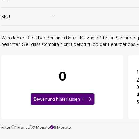
SKU
-
Was denken Sie über Benjamin Bank | Kurzhaar? Teilen Sie Ihre eig
beachten Sie, dass Compira nicht überprüft, ob der Benutzer das Pr
0
1
2
3
Bewertung hinterlassen
5
Filter:
1 Monat
3 Monate
6 Monate