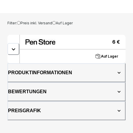
ist schnell trocknend mit Tinte auf
Alkoholbasis und hat zwei Standardfedern -
Medium an einem Ende und Pinsel am
anderen. Der Stift ist von hoher Qualität und
Filter:
Preis inkl. Versand
Auf Lager
eignet sich für alle, von Illustratoren und
Designern bis hin zu Hobbymalern. Sie
können aus bis zu 180 verschiedenen Farben
6
€
wählen!
Auf Lager
PRODUKTINFORMATIONEN
BEWERTUNGEN
PREISGRAFIK