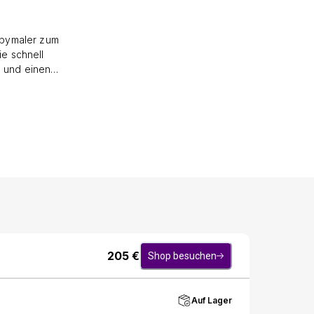
obbymaler zum
ie schnell
n und einen
s Set enthält
23, R29, R59,
0, E11, E29,
205
€
Shop besuchen
Auf Lager