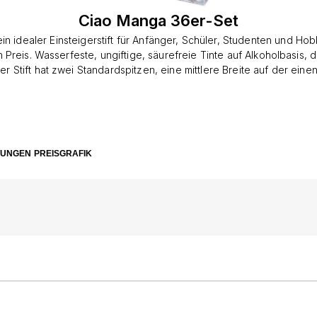
Ciao Manga 36er-Set
in idealer Einsteigerstift für Anfänger, Schüler, Studenten und H
 Preis. Wasserfeste, ungiftige, säurefreie Tinte auf Alkoholbasis, d
Der Stift hat zwei Standardspitzen, eine mittlere Breite auf der eine
er anderen Seite. Eingefärbte Kappe für schnelle FarbauswahlDiese
ben: C1, C3, C5, W1, W3, W5, 100, Y15, Y17, YR00, YR04, YR07, YR
 BV31, B00, B02, B05, B23, B32, BG15, BG49, G17, YG03, YG06, E0
E31, E33, E35, E49, E57.
TUNGEN
PREISGRAFIK