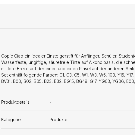
Copic Ciao ein idealer Einsteigerstift für Anfänger, Schüler, Stud
Wasserfeste, ungiftige, säurefreie Tinte auf Alkoholbasis, die schnel
mittlere Breite auf der einen und einen Pinsel auf der anderen Sei
Set enthält folgende Farben: C1, C3, C5, W1, W3, W5, 100, Y15, Y1
BV31, B00, B02, B05, B23, B32, BG15, BG49, G17, YG03, YG06, E00, E
Produktdetails
-
Kategorie
Produkte