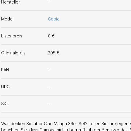
Hersteller
-
Modell
Copic
Listenpreis
0 €
Originalpreis
205 €
EAN
-
UPC
-
SKU
-
Was denken Sie über Ciao Manga 36er-Set? Teilen Sie Ihre eigenen
beachten Sie, dass Compira nicht überprüft, ob der Benutzer das Pr