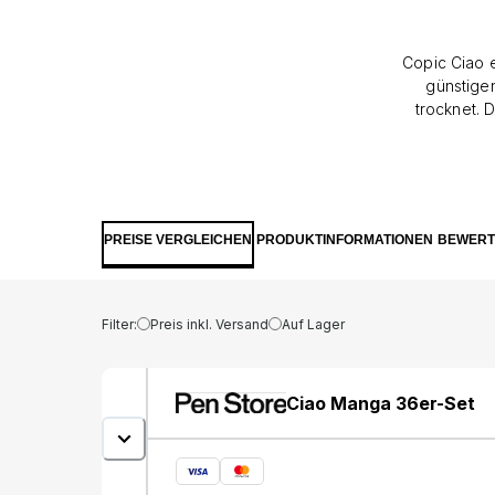
Copic Ciao e
günstigen
trocknet. 
Pinsel auf d
folgende Far
BV00, BV02,
PREISE VERGLEICHEN
PRODUKTINFORMATIONEN
BEWER
Filter:
Preis inkl. Versand
Auf Lager
Ciao Manga 36er-Set