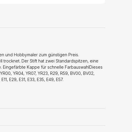
enten und Hobbymaler zum günstigen Preis.
l trocknet. Der Stift hat zwei Standardspitzen, eine
te. Eingefärbte Kappe für schnelle FarbauswahlDieses
7, YR00, YR04, YR07, YR23, R29, R59, BV00, BV02,
11, E29, E31, E33, E35, E49, E57.