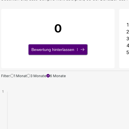
0
1
2
3
Bewertung hinterlassen
5
Filter:
1 Monat
3 Monate
6 Monate