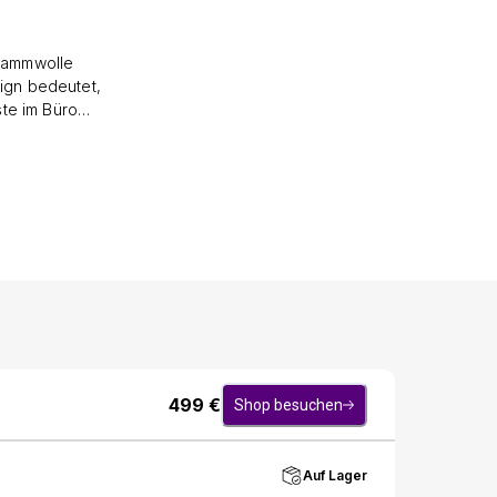
 Lammwolle
sign bedeutet,
ste im Büro
emd tragen
die Stadt
er Seite eine
 gegen z.B.
währleisten.
 Weste als
s diese
en.
499
€
Shop besuchen
Auf Lager