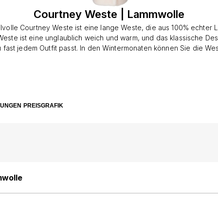
Courtney Weste | Lammwolle
ilvolle Courtney Weste ist eine lange Weste, die aus 100% echter
Weste ist eine unglaublich weich und warm, und das klassische De
 fast jedem Outfit passt. In den Wintermonaten können Sie die We
ährend Sie es in den Frühlings- und Herbstmonaten über einem H
wenn Sie einen Spaziergang machen oder mit Freundinnen durch 
este wird mit zwei Knöpfe an der Mitte geschlossen und hat an jed
e. Die Innenseite ist mit weichem Polyester gefüttert, um die Wolle
lüsse zu beschützen und die Langlebigkeit dieses Produkts zu ge
TUNGEN
PREISGRAFIK
inaus hat die Weste einen stilgemäßen markierten Kragen, die die
kleidung wirklich schön macht. Gönnen Sie sich ein bisschen Luxu
ntersaison mit unserer Courtney Weste. Sie werden ist nicht bereu
mwolle