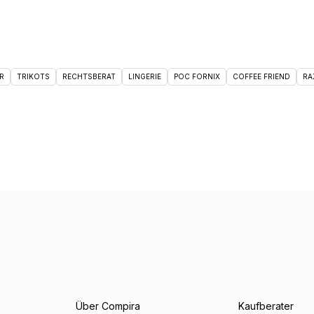
R
TRIKOTS
RECHTSBERAT
LINGERIE
POC FORNIX
COFFEE FRIEND
RA
Über Compira
Kaufberater