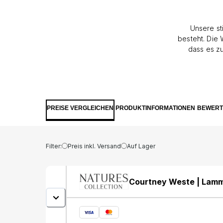
Unsere st
besteht. Die 
dass es zu
tragen, w
können, 
ziehen.Die W
Stecktasch
Reissversch
PREISE VERGLEICHEN
PRODUKTINFORMATIONEN
BEWER
Darüber h
Oberbe
Wi
Filter:
Preis inkl. Versand
Auf Lager
Courtney Weste | Lam