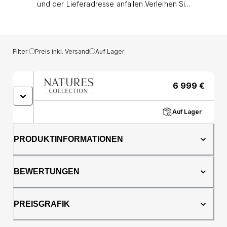
und der Lieferadresse anfallen.Verleihen Sie
Ihrem Zuhause eine natürliche Note mit
unserem exklusiven und luxuriösen Emanuel
Sofa, das mit einem weichen Bezug aus 100%
natürlichem Lammfell aus Neuseeland
Filter:
Preis inkl. Versand
Auf Lager
ausgestattet ist. Dieses Sofa bringt die Natur
ganz nah an Sie und Ihre Familie heran. Mit
seinem weichen und wunderschönen
6 999
€
Aussehen kann dieses Sofa Ihr Zuhause
stilvoll und natürlich gestalten.Bei NATURES
Collection arbeiten wir nur mit hochwertigem
Auf Lager
Lammfell, und das gilt auch für dieses
gepolsterte Sofa. Das Fell verleiht ihm nicht
PRODUKTINFORMATIONEN
nur einen nordischen Look, sondern auch
hohen Komfort, sodass Sie das Leben zu
Hause mehr denn je genießen können. Sehen
BEWERTUNGEN
Sie sich auch unseren wunderschönen Emily
Loungesessel mit seinem matchenden Hocker
- ebenfalls mit weichstem Lammfell bezogen!
PREISGRAFIK