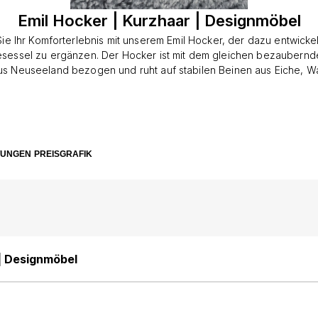
Emil Hocker | Kurzhaar | Designmöbel
ie Ihr Komforterlebnis mit unserem Emil Hocker, der dazu entwicke
esessel zu ergänzen. Der Hocker ist mit dem gleichen bezaubernd
us Neuseeland bezogen und ruht auf stabilen Beinen aus Eiche, W
kierter Buche. Der Emil Hocker ist der ideale Begleiter zum Emil 
hnen zusätzlichen Komfort und Eleganz bei Ihrem Sitzerlebnis. Stelle
sel, um ultimative Entspannung zu erreichen. Bestellen Sie noch h
 Emil Hocker und vervollständigen Sie Ihre luxuriöse Wohnkultur.D
n Danish Design trifft auf Natürlichkeit und elegantes Design in uns
TUNGEN
PREISGRAFIK
Die majestätischen Fellmöbel dieser Kollektion sind mit dem feinsten
en, um eine lange Lebensdauer und hervorragende Qualität zu gew
on besteht von einem Loungesessel und einem Hocker, die in jed
 aussehen würden. Die Variante mit neuseeländischem Lammfell i
r als in einer Kurzhaar Variante erhältlich, damit Sie die perfekte
use aussuchen können. Für die Beine dieser Fellmöbel können Sie 
en wählen: Eiche, Walnuss und schwarz lackierte Buche. Wenn Si
 | Designmöbel
n Statement-Stück für Ihr Wohnzimmer suchen, sollten Sie den Emil
details an den Beinen in Betracht ziehen. Dieser ist auch mit ein
lich und ebenfalls in einer Langhaar und einer Kurzhaar Variante v
e Fellmöbel Sie sich entscheiden, werden die natürlichen Materiali