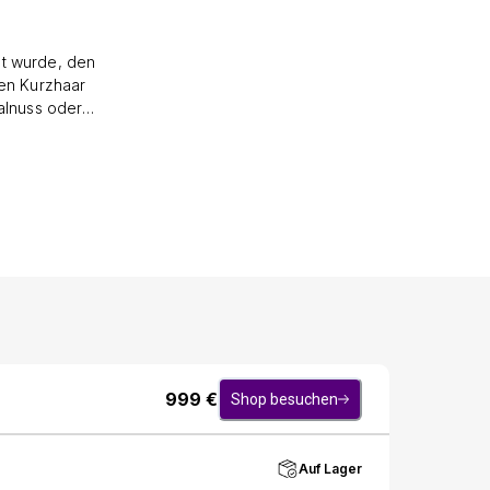
lt wurde, den
en Kurzhaar
alnuss oder
Loungesessel
n Sie ihn vor
eute Ihren
ie Emil-
erer Emil-
 Lammfell der
ährleisten.
em Wohnzimmer
st in sowohl
n Polstermöbel
zwischen drei
e nach einem
999
€
Shop besuchen
 Loungesessel
em passenden
erfügbar. Egal
Auf Lager
en und das