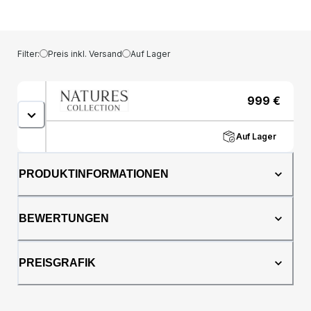
Der Hocker ist mit dem gleichen
bezaubernden Kurzhaar Lammfell aus
Neuseeland bezogen und ruht auf stabilen
Beinen aus Eiche, Walnuss oder schwarz
Filter:
Preis inkl. Versand
Auf Lager
lackierter Buche. Der Emil Hocker ist der
ideale Begleiter zum Emil Loungesessel und
bietet Ihnen zusätzlichen Komfort und
999
€
Eleganz bei Ihrem Sitzerlebnis. Stellen Sie ihn
vor Ihren Sessel, um ultimative Entspannung
zu erreichen. Bestellen Sie noch heute Ihren
Auf Lager
eigenen Emil Hocker und vervollständigen
Sie Ihre luxuriöse Wohnkultur.Die Emil-
PRODUKTINFORMATIONEN
Kollektion Danish Design trifft auf Natürlichkeit
und elegantes Design in unserer Emil-
Kollektion. Die majestätischen Fellmöbel
BEWERTUNGEN
dieser Kollektion sind mit dem feinsten
Lammfell der Welt bezogen, um eine lange
Lebensdauer und hervorragende Qualität zu
PREISGRAFIK
gewährleisten. Die Kollektion besteht von
einem Loungesessel und einem Hocker, die
in jedem Wohnzimmer wunderschön
aussehen würden. Die Variante mit