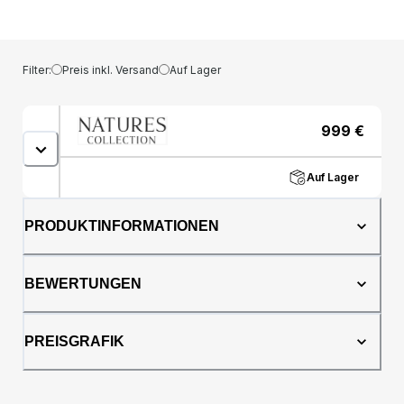
Der Hocker ist mit dem gleichen
bezaubernden Langhaar Lammfell aus
Neuseeland bezogen und ruht auf stabilen
Beinen aus Eiche, Walnuss oder schwarz
Filter:
Preis inkl. Versand
Auf Lager
lackierter Buche.Der Emil Hocker ist der
ideale Begleiter zum Emil Loungesessel und
bietet Ihnen zusätzlichen Komfort und
999
€
Eleganz bei Ihrem Sitzerlebnis. Stellen Sie ihn
vor Ihren Sessel, um ultimative Entspannung
zu erreichen. Bestellen Sie noch heute Ihren
Auf Lager
eigenen Emil Hocker und vervollständigen
Sie Ihre luxuriöse Wohnkultur.Die Emil-
PRODUKTINFORMATIONEN
Kollektion Danish Design trifft auf Natürlichkeit
und elegantes Design in unserer Emil-
Kollektion. Die majestätischen Fellmöbel
BEWERTUNGEN
dieser Kollektion sind mit dem feinsten
Lammfell der Welt bezogen, um eine lange
Lebensdauer und hervorragende Qualität zu
PREISGRAFIK
gewährleisten. Die Kollektion besteht von
einem Loungesessel und einem Hocker, die
in jedem Wohnzimmer wunderschön
aussehen würden. Die Variante mit