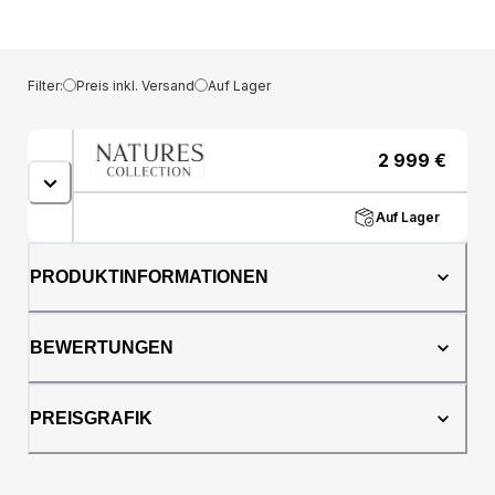
dieser Barhocker ein Zeugnis für luxuriöses
Design und außergewöhnliches
Handwerk.Luxuriöser Komfort mit
neuseeländischem LammfellDer Emilia
Filter:
Preis inkl. Versand
Auf Lager
Barhocker ist mit dem feinsten Lammfell aus
Neuseeland bezogen. Dieses Lammfell ist für
seine erstklassige Qualität und seine kurze
2 999
€
Wolltextur bekannt. Das weiche und üppige
Lammfell verleiht nicht nur einen Hauch von
Luxus, sondern bietet auch ein gemütliches
Auf Lager
Sitzerlebnis, das Sie stundenlang bequem
hält.Exquisites HolzDer Emilia Barhocker ist mit
PRODUKTINFORMATIONEN
Beinen aus zwei exquisiten Holztypen
erhältlich: Eiche und Walnuss. Wählen Sie
Eiche für eine warme und einladende Ästhetik
BEWERTUNGEN
oder entscheiden Sie sich für Walnuss für
einen dunkleren, dramatischeren Look. Beide
Hölzer stammen aus nachhaltiger Quelle und
PREISGRAFIK
werden sorgfältig bearbeitet, um ihre
natürliche Schönheit zur Geltung zu
bringen.Elegante RahmenDie Basis des
Hockers wird entweder von einem schlanken