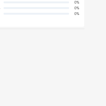
0
%
4
0
%
0
%