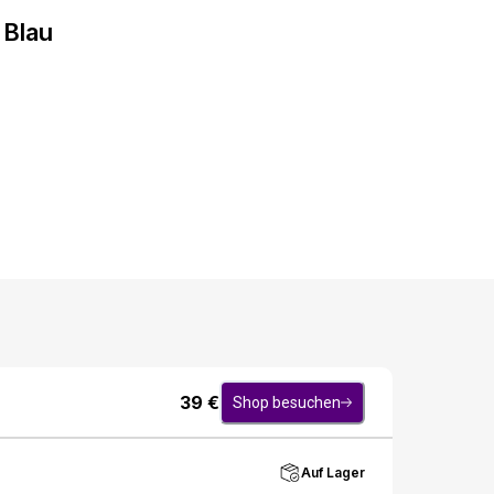
 Blau
39
€
Shop besuchen
Auf Lager