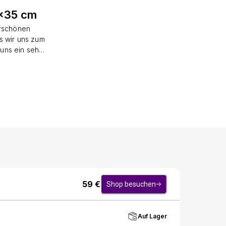
5x35 cm
erschönen
s wir uns zum
uns ein sehr
rmöglichen,
roduktion von
bezüge aus
haben eine
odukt noch
59
€
Shop besuchen
Auf Lager