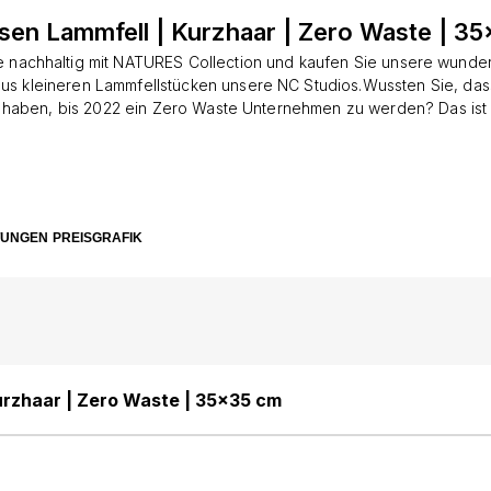
ssen Lammfell | Kurzhaar | Zero Waste | 3
e nachhaltig mit NATURES Collection und kaufen Sie unsere wund
us kleineren Lammfellstücken unsere NC Studios.Wussten Sie, das
t haben, bis 2022 ein Zero Waste Unternehmen zu werden? Das ist 
Anliegen, und wir entwickeln ständig neue Prozesse, die es uns e
ell un d Lammfell wiederzuverwenden, so dass während unserer P
en, Kissen und mehr kein Abfall entsteht.Unsere Zero Waste Sitz
Lammfell werden aus neuseeländischem Lammfell hergestellt und 
 aus Stoff, so dass die Nähte nicht sichtbar sind. Das macht das Pr
TUNGEN
PREISGRAFIK
schöner, finden Sie nicht auch?
Kurzhaar | Zero Waste | 35x35 cm