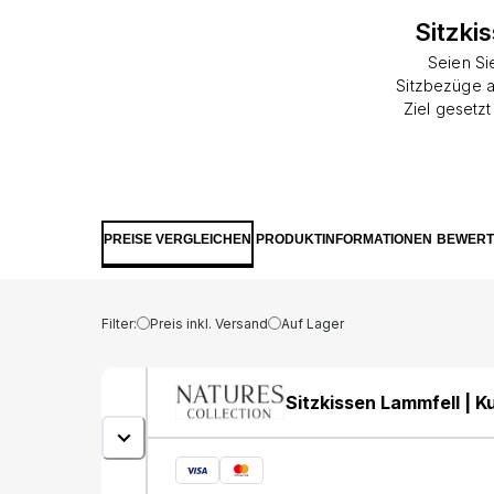
Sitzki
Seien Si
Sitzbezüge a
Ziel gesetz
wichtiges 
unser Schaff
Sitzbezüg
Kurzhaar 
Rückseite
PREISE VERGLEICHEN
PRODUKTINFORMATIONEN
BEWER
Filter:
Preis inkl. Versand
Auf Lager
Sitzkissen Lammfell | 