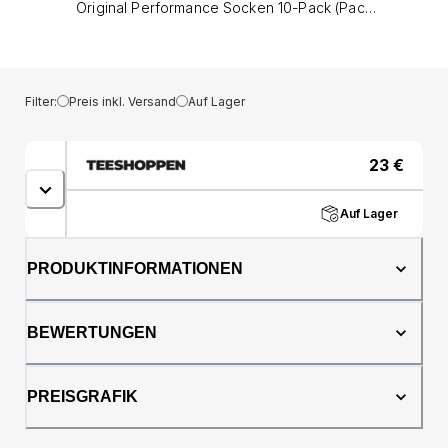
Original Performance Socken 10-Pack (Pack
(Damen) - Marine: Komfort und Haltbarkeit
kombiniert Entdecken Sie beispiellose
Komfort und performance mit unserem
Original Performance Socken 10-Pack in der
Filter:
Preis inkl. Versand
Auf Lager
Marine, speziell für aktiv gestaltet Damen die
das Beste aus ihren Schuhen fordern. Diese
Socken sind aus hochwertigen Materialien
23
€
hergestellt und für optimale Passform und
Funktionalität entwickelt. Überlegener
Auf Lager
Komfort, ganztägige Unterstützung Erbaut mit
einer Mischung aus Premium -Stoffen,
einschließlich Baumwoll, Polyester und
PRODUKTINFORMATIONEN
Elastane, unsere Performance Socken Bieten
Sie außergewöhnliche Komfort und
Unterstützung von morgendlichen Workouts
BEWERTUNGEN
bis zu Abendläufen. Der weiche,
atmungsaktive Stoff wilde die Feuchtigkeit
weg, um Ihre Füße trocken und bequem zu
PREISGRAFIK
halten, während die gepolsterte Sohle bei
jedem Schritt zusätzliche Unterstützung und