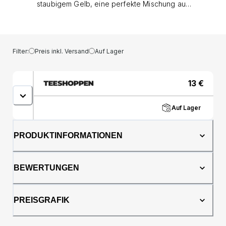
staubigem Gelb, eine perfekte Mischung aus
Stil und Komfort für alle. Dieses Unisex -
Zubehör verleiht Ihrem Outfit mühelos einen
Hauch von Wärme und Lebendigkeit, was es
für alle Jahreszeiten geeignet ist. Es wird aus
Filter:
Preis inkl. Versand
Auf Lager
hochwertigem Acryl-Acryl hergestellt und
gewährleistet die Haltbarkeit und ist weich
gegen die Haut. Der staubige gelbe Farbton
13
€
ist nicht nur trendig, sondern auch vielseitig,
sodass Sie ihn mit verschiedenen Stilen und
Auf Lager
Farben kombinieren können. Egal, ob Sie mit
Freunden zu einem ungezwungenen Tag
gehen, die Pisten treffen oder einfach
PRODUKTINFORMATIONEN
während kühlen Abenden warm bleiben
möchten, diese Mütze ist Ihre Wahl. Sein
hartnäckiger Fit garantiert Wärme, ohne den
BEWERTUNGEN
Stil zu beeinträchtigen. Außerdem ist es leicht
zu pflegen und leicht zu gewähren, es ist
ideal für Lebensstile im Rahmen des Gehens.
PREISGRAFIK
Erhöhen Sie Ihr Accessoire-Spiel mit dieser
Must-Have-Strickleiste, die sich nahtlos Mode