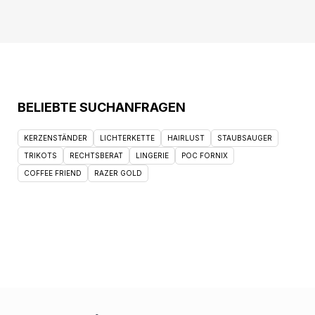
und Funktionalität kombiniert. Heben Sie sich
mit einem Farbtupfer von der Menge ab und
genießen Sie den Komfort und die Wärme,
die es bietet. Fügen Sie die gestrickte Mütze
in Dusty Yellow heute zu Ihrer Kollektion hinzu
und erleben Sie den perfekten Weg, um Ihren
einzigartigen Stil auszudrücken, während Sie
die ganze Saison über gemütlich bleiben.
BELIEBTE SUCHANFRAGEN
KERZENSTÄNDER
LICHTERKETTE
HAIRLUST
STAUBSAUGER
TRIKOTS
RECHTSBERAT
LINGERIE
POC FORNIX
COFFEE FRIEND
RAZER GOLD