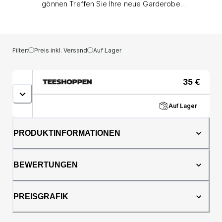
gönnen Treffen Sie Ihre neue Garderobe
Essential: The Nini CIA Top von Vero Moda,
präsentiert im unwiderstehlich reichen
Schokoladen -Torten -Schatten. Dies ist nicht
nur ein weiteres Top; Es's Ein grundlegendes
Filter:
Preis inkl. Versand
Auf Lager
Stück, das Ihren Stil mit seiner zeitlosen
Eleganz und der modernen Sensibilität
erhöht. Stellen Sie sich vor, der glatte, leichte
35
€
Stoff, der an Ihrer Haut gleitet, und bietet ein
Gefühl von reinem Komfort und
Auf Lager
Selbstvertrauen, das von Ihrem
Morgenkaffee bis hin zu Ihren Abendplänen
dauert. Der tiefe, schokoladige braune
PRODUKTINFORMATIONEN
Farbton ist eine vielseitige und schicke
Alternative zu Schwarz, Verleiht jedem Outfit
Wärme und Tiefe und ergänzt jeden Hautton
BEWERTUNGEN
wunderschön. Smart Style, nachhaltige Wahl
Die Nini CIA Top ist mit der modernen Frau
gefertigt und ist ein Beweis für bewusste
PREISGRAFIK
Mode, ohne Qualität oder Gefühl zu
beeinträchtigen. Die einzigartige