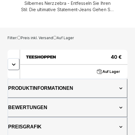
Silbernes Nerzzebra - Entfesseln Sie Ihren
Stil: Die ultimative Statement-Jeans Gehen Sie
weg vom Gewöhnlichen und hinein in das
Außergewöhnliche. Die Tessa Wide Stretch
Jeans von Vero Moda sind nicht nur ein
Kleidungsstück; Sie sind eine Leinwand für Ihr
Filter:
Preis inkl. Versand
Auf Lager
Selbstvertrauen. Diese Jeans mit
bezauberndem Silver Mink Zebra-Print sind
für die Frau gedacht, die keine Angst davor
40
€
hat, Aufmerksamkeit zu erregen und ihren
einzigartigen Stil zum Ausdruck zu bringen.
Auf Lager
Vergessen Sie das Einblenden background–
diese sind für das Rampenlicht gemacht. Eine
Meisterklasse in Komfort und Design Wir
PRODUKTINFORMATIONEN
glauben, dass echter Stil niemals auf Kosten
des Komforts gehen sollte. Das's Warum die
Tessa-Jeans sorgfältig aus einer
BEWERTUNGEN
hochwertigen Stoffmischung gefertigt
werden. Spüren Sie den Unterschied 92 %
weiche, atmungsaktive Baumwolle und 5 %
PREISGRAFIK
sanfte Bio-Baumwolle auf der Haut und bietet